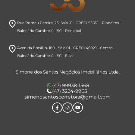
room
Rua Romeu Pereira, 23
, Sala 01 - CRECI 9563J
- Pioneiros
-
Balneário Camboriú
- SC
- Principal
room
Avenida Brasil
, n. 180 - Sala 01 - CRECI 4602J
- Centro
-
Balneário Camboriú
- SC
- Filial
Simone dos Santos Negócios Imobiliários Ltda.
(47) 99938-1568
(47) 3224-9965
simonesantoscorretora@gmail.com