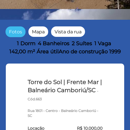
Fotos
Mapa
Vista da rua
1 Dorm
4 Banheiros
2 Suítes
1 Vaga
142,00 m² Área útil
Ano de construção 1999
Torre do Sol | Frente Mar |
Balneário Camboriú/SC
-
Cód.663
Rua 1801 - Centro - Balneário Camboriú -
SC
Locação
R$ 10.000,00