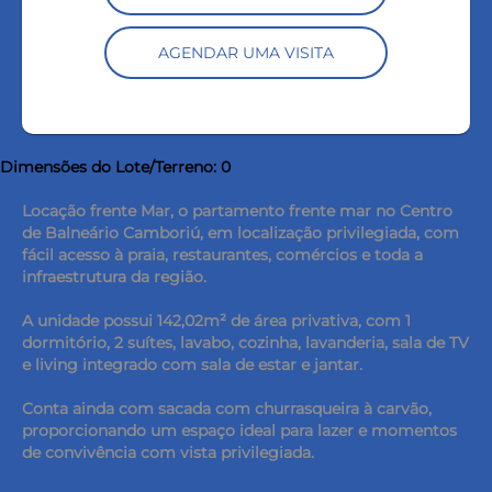
AGENDAR UMA VISITA
Dimensões do Lote/Terreno: 0
Locação frente Mar, o partamento frente mar no Centro
de Balneário Camboriú, em localização privilegiada, com
fácil acesso à praia, restaurantes, comércios e toda a
infraestrutura da região.
A unidade possui 142,02m² de área privativa, com 1
dormitório, 2 suítes, lavabo, cozinha, lavanderia, sala de TV
e living integrado com sala de estar e jantar.
Conta ainda com sacada com churrasqueira à carvão,
proporcionando um espaço ideal para lazer e momentos
de convivência com vista privilegiada.