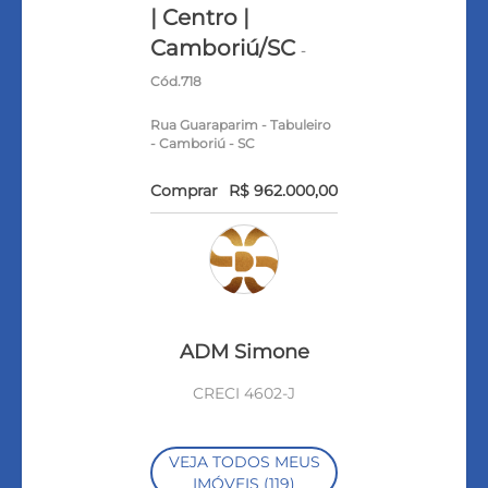
| Centro |
Camboriú/SC
-
Cód.718
Rua Guaraparim - Tabuleiro
- Camboriú - SC
Comprar
R$ 962.000,00
ADM Simone
CRECI 4602-J
VEJA TODOS MEUS
IMÓVEIS (119)