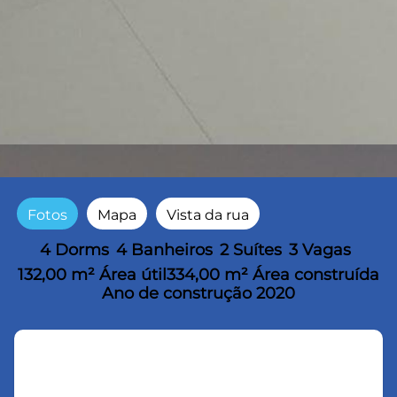
Fotos
Mapa
Vista da rua
4 Dorms
4 Banheiros
2 Suítes
3 Vagas
132,00 m² Área útil
334,00 m² Área construída
Ano de construção 2020