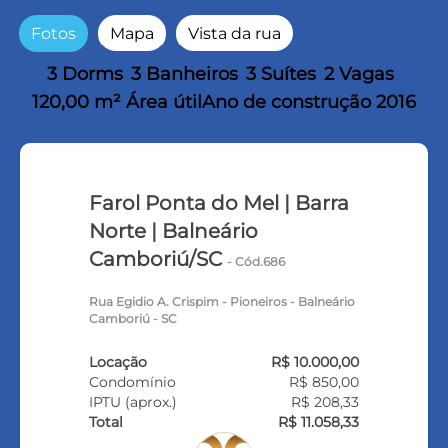
Fotos
Mapa
Vista da rua
3 Dorms
3 Banheiros
3 Suítes
2 Vagas
120,00 m² Área útil
Ano de construção 2016
Farol Ponta do Mel | Barra
Norte | Balneário
Camboriú/SC
- Cód.686
Rua Egidio A. Crispim - Pioneiros - Balneário
Camboriú - SC
Locação
R$ 10.000,00
Condomínio
R$ 850,00
IPTU (aprox.)
R$ 208,33
Total
R$ 11.058,33