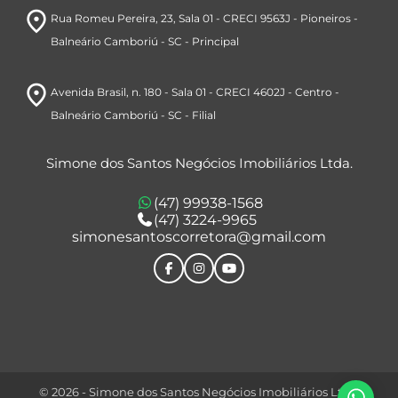
room
Rua Romeu Pereira, 23
, Sala 01 - CRECI 9563J
- Pioneiros
-
Balneário Camboriú
- SC
- Principal
room
Avenida Brasil
, n. 180 - Sala 01 - CRECI 4602J
- Centro
-
Balneário Camboriú
- SC
- Filial
Simone dos Santos Negócios Imobiliários Ltda.
(47) 99938-1568
(47) 3224-9965
simonesantoscorretora@gmail.com
© 2026 - Simone dos Santos Negócios Imobiliários Ltda.