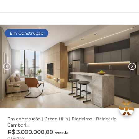
Em Construção
chevron_left
chevron_right
Em construção | Green Hills | Pioneiros | Balneário
Cambori...
R$ 3.000.000,00
/venda
Cód: 748