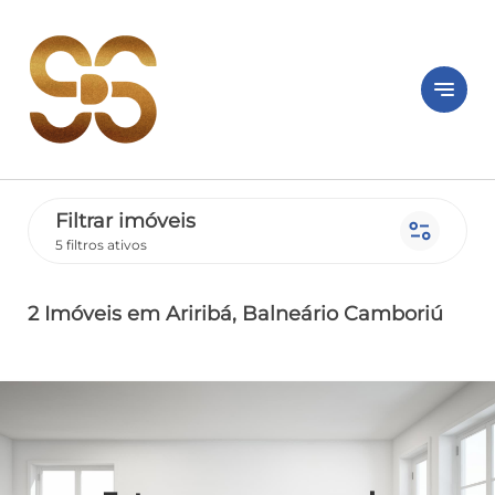
notes
Filtrar imóveis
page_info
5 filtros ativos
2 Imóveis
em Ariribá
, Balneário Camboriú