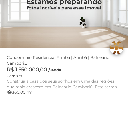
Condomínio Residencial Ariribá | Ariribá | Balneário
Cambori...
R$ 1.550.000,00
/venda
Cód: 879
Construa a casa dos seus sonhos em uma das regiões
que mais crescem em Balneário Camboriú! Este terreno
other_houses
360,00 m²
possui 360 m²...