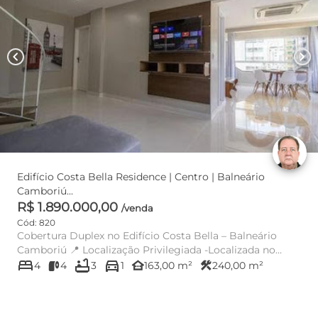
chevron_left
chevron_right
Edifício Costa Bella Residence | Centro | Balneário
Camboriú...
R$ 1.890.000,00
/venda
Cód: 820
Cobertura Duplex no Edifício Costa Bella – Balneário
Camboriú 📍 Localização Privilegiada -Localizada no
bed
bathtub
directions_car
Edifício Costa ...
other_houses
construction
4
4
3
1
163,00 m²
240,00 m²