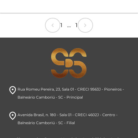
chevron_left
chevron_right
1 ... 1
room
Rua Romeu Pereira, 23
, Sala 01 - CRECI 9563J
- Pioneiros
-
Balneário Camboriú
- SC
- Principal
room
Avenida Brasil
, n. 180 - Sala 01 - CRECI 4602J
- Centro
-
Balneário Camboriú
- SC
- Filial