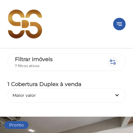
notes
Filtrar imóveis
page_info
7 filtros ativos
1 Cobertura Duplex
à venda
keyboard_arrow_down
Maior valor
Pronto