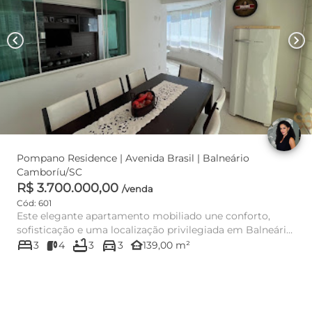
chevron_left
chevron_right
Pompano Residence | Avenida Brasil | Balneário
Camboríu/SC
R$ 3.700.000,00
/venda
Cód: 601
Este elegante apartamento mobiliado une conforto,
sofisticação e uma localização privilegiada em Balneário
bed
bathtub
directions_car
Camboriú. S...
other_houses
3
4
3
3
139,00 m²