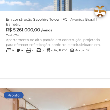
Em construção Sapphire Tower | FG | Avenida Brasil |
Balneár...
R$ 5.261.000,00
/venda
Cód: 624
Apartamento de alto padrão em construção, projetado
para oferecer sofisticação, conforto e exclusividade em
bed
bathtub
directions_car
uma das lo...
construction
other_houses
4
4
2
3
284,81 m²
146,52 m²
Pronto