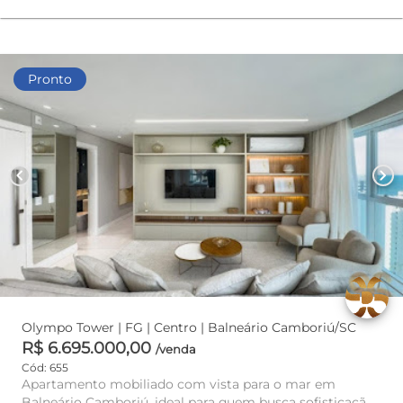
Pronto
chevron_left
chevron_right
Olympo Tower | FG | Centro | Balneário Camboriú/SC
R$ 6.695.000,00
/venda
Cód: 655
Apartamento mobiliado com vista para o mar em
Balneário Camboriú, ideal para quem busca sofisticação,