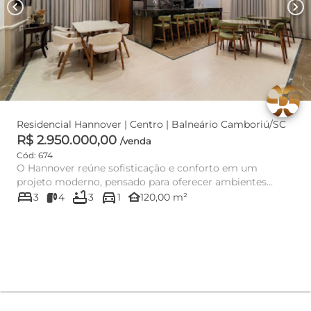
chevron_left
chevron_right
Residencial Hannover | Centro | Balneário Camboriú/SC
R$ 2.950.000,00
/venda
Cód: 674
O Hannover reúne sofisticação e conforto em um
projeto moderno, pensado para oferecer ambientes
bed
bathtub
directions_car
integrados, funcionais...
other_houses
3
4
3
1
120,00 m²