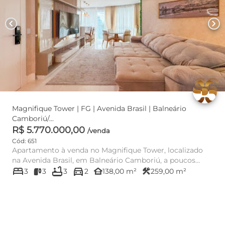
chevron_left
chevron_right
Magnifique Tower | FG | Avenida Brasil | Balneário
Camboriú/...
R$ 5.770.000,00
/venda
Cód: 651
Apartamento à venda no Magnifique Tower, localizado
na Avenida Brasil, em Balneário Camboriú, a poucos
bed
bathtub
directions_car
metros do mar. O ...
other_houses
construction
3
3
3
2
138,00 m²
259,00 m²