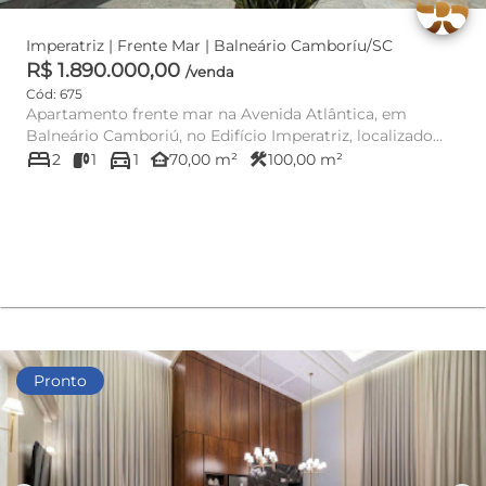
Imperatriz | Frente Mar | Balneário Camboríu/SC
R$ 1.890.000,00
/venda
Cód: 675
Apartamento frente mar na Avenida Atlântica, em
Balneário Camboriú, no Edifício Imperatriz, localizado
bed
directions_car
em uma das regi...
other_houses
construction
2
1
1
70,00 m²
100,00 m²
Pronto