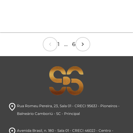
chevron_left
chevron_right
1 ... 6
room
Rua Romeu Pereira, 23
, Sala 01 - CRECI 9563J
- Pioneiros
-
Balneário Camboriú
- SC
- Principal
room
Avenida Brasil
, n. 180 - Sala 01 - CRECI 4602J
- Centro
-