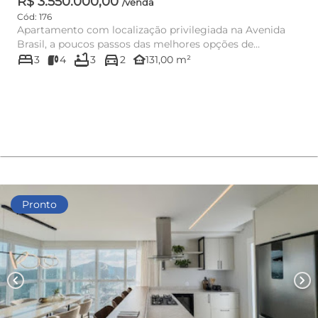
R$ 3.550.000,00
/venda
Cód: 176
Apartamento com localização privilegiada na Avenida
Brasil, a poucos passos das melhores opções de
bed
bathtub
directions_car
comércio, restaurant...
other_houses
3
4
3
2
131,00 m²
Pronto
chevron_left
chevron_right