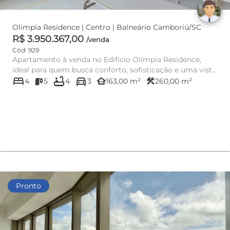
Olimpia Residence | Centro | Balneário Camboriú/SC
R$ 3.950.367,00
/venda
Cód: 929
Apartamento à venda no Edifício Olímpia Residence,
ideal para quem busca conforto, sofisticação e uma vista
bed
bathtub
directions_car
privilegiada...
other_houses
construction
4
5
4
3
163,00 m²
260,00 m²
Pronto