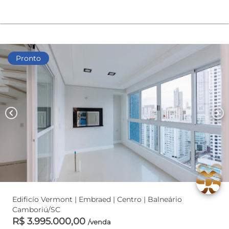
Pronto
chevron_left
chevron_right
Edificío Vermont | Embraed | Centro | Balneário
Camboriú/SC
R$ 3.995.000,00
/venda