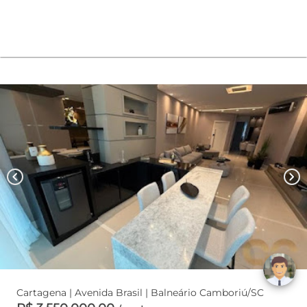
chevron_left
chevron_right
Cartagena | Avenida Brasil | Balneário Camboriú/SC