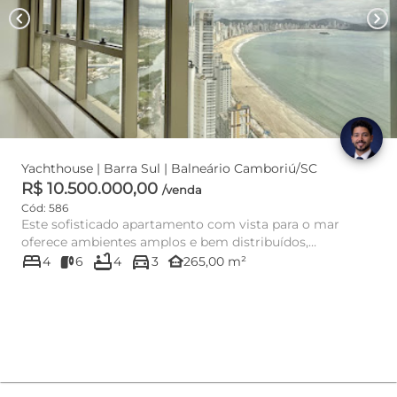
chevron_left
chevron_right
Yachthouse | Barra Sul | Balneário Camboriú/SC
R$ 10.500.000,00
/venda
Cód: 586
Este sofisticado apartamento com vista para o mar
oferece ambientes amplos e bem distribuídos,
bed
bathtub
directions_car
proporcionando conforto ...
other_houses
4
6
4
3
265,00 m²