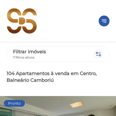
notes
Filtrar imóveis
page_info
7 filtros ativos
104 Apartamentos
à venda
em Centro
,
Balneário Camboriú
Pronto