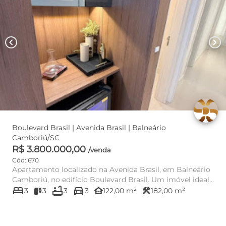
chevron_left
chevron_right
Boulevard Brasil | Avenida Brasil | Balneário
Camboriú/SC
R$ 3.800.000,00
/venda
Cód: 670
Apartamento localizado na Avenida Brasil, em Balneário
Camboriú, no edifício Boulevard Brasil. Um imóvel ideal
bed
bathtub
directions_car
para qu...
other_houses
construction
3
3
3
3
122,00 m²
182,00 m²