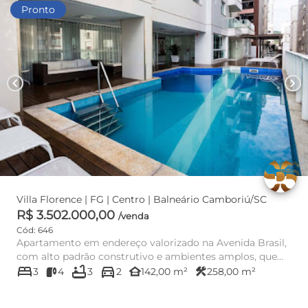
Pronto
chevron_left
chevron_right
Villa Florence | FG | Centro | Balneário Camboriú/SC
R$ 3.502.000,00
/venda
Cód: 646
Apartamento em endereço valorizado na Avenida Brasil,
com alto padrão construtivo e ambientes amplos, que
bed
bathtub
directions_car
proporcionam...
other_houses
construction
3
4
3
2
142,00 m²
258,00 m²