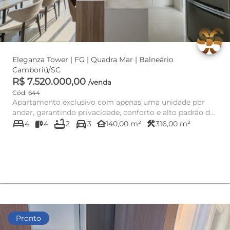
Eleganza Tower | FG | Quadra Mar | Balneário
Camboriú/SC
R$ 7.520.000,00
/venda
Cód: 644
Apartamento exclusivo com apenas uma unidade por
andar, garantindo privacidade, conforto e alto padrão de
bed
bathtub
directions_car
qualidad...
other_houses
construction
4
4
2
3
140,00 m²
316,00 m²
Pronto