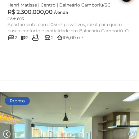
Henri Matisse | Centro | Balneário Camboriú/SC
R$ 2.300.000,00
/venda
Cód: 603
Apartamento com 105m² privativos, ideal para quem
busca conforto e praticidade em Balneário Camboriú. O
bed
bathtub
directions_car
imóvel conta c...
other_houses
2
2
1
2
105,00 m²
Pronto
chevron_left
chevron_right